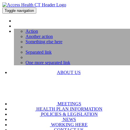
Toggle navigation
Action
Another action
Something else here
Separated link
One more separated link
ABOUT US
MEETINGS
HEALTH PLAN INFORMATION
POLICIES & LEGISLATION
NEWS
WORKING HERE
CONTACT US