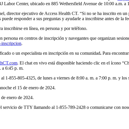
J Labor Center, ubicado en 885 Wethersfield Avenue de 10:00 a.m. a 
el, director ejecutivo de Access Health CT. “Si no se ha inscrito en un
 puede responder a sus preguntas y ayudarle a inscribirse antes de la fe
 inscribirse en línea, en persona y por teléfono.
 persona en centros de inscripción y navegantes que organizan sesiones 
inscripcion
.
ficado o un especialista en inscripción en su comunidad
.
Para encontrar
thCT.com
. El chat en vivo está disponible haciendo clic en el ícono “C
. a 6:45 p. m.
l 1-855-805-4325, de lunes a viernes de 8:00 a. m. a 7:00 p. m. y los 
ianoche el 15 de enero de 2024.
 1 de enero de 2024.
el servicio de TTY llamando al 1-855-789-2428 o comunicarse con nosot